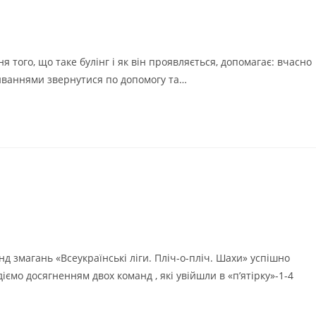
я того, що таке булінг і як він проявляється, допомагає: вчасно
иваннями звернутися по допомогу та…
змагань «Всеукраїнські ліги. Пліч-о-пліч. Шахи» успішно
ємо досягненням двох команд , які увійшли в «пʼятірку»-1-4