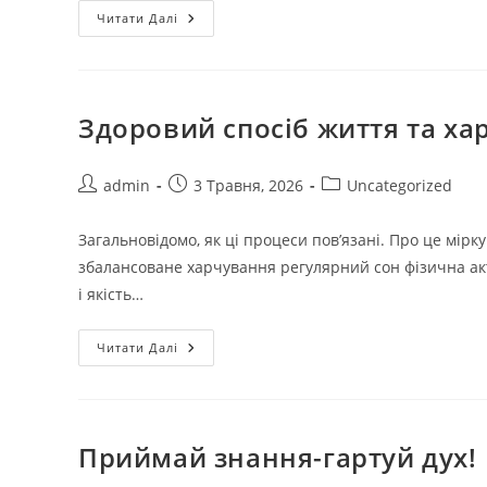
Читати Далі
Здоровий спосіб життя та ха
admin
3 Травня, 2026
Uncategorized
Загальновідомо, як ці процеси повʼязані. Про це мірк
збалансоване харчування регулярний сон фізична акти
і якість…
Читати Далі
Приймай знання-гартуй дух!