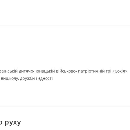
раїнській дитячо- юнацькій військово- патріотичній грі «Сокіл»
, вишколу, дружби і єдності
о руху