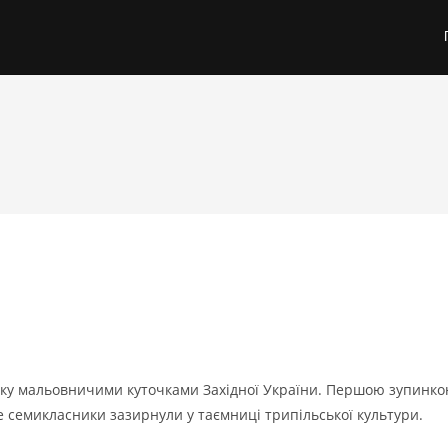
івку мальовничими куточками Західної України. Першою зупинк
е семикласники зазирнули у таємниці трипільської культури.