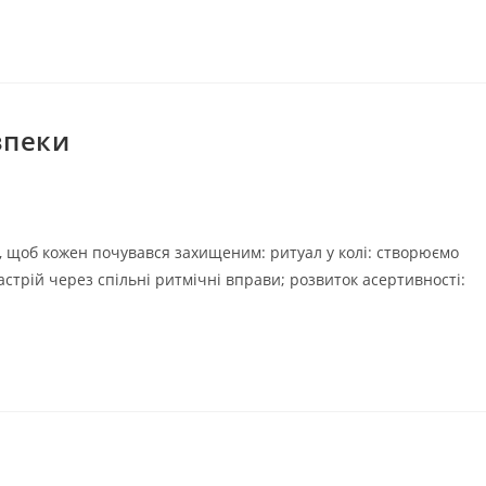
зпеки
і, щоб кожен почувався захищеним: ритуал у колі: створюємо
стрій через спільні ритмічні вправи; розвиток асертивності: