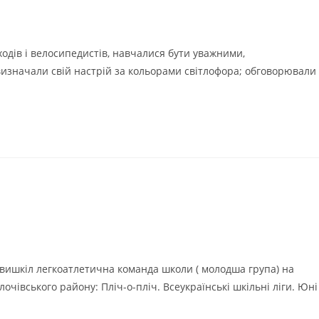
одів і велосипедистів, навчалися бути уважними,
 визначали свій настрій за кольорами світлофора; обговорювали
вишкіл легкоатлетична команда школи ( молодша група) на
лочівського району: Пліч-о-пліч. Всеукраїнські шкільні ліги. Юні