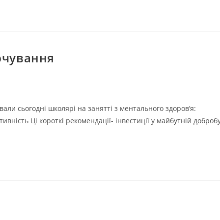
рчування
ували сьогодні школярі на занятті з ментального здоровʼя:
вність Ці короткі рекомендації- інвестиції у майбутній доброб